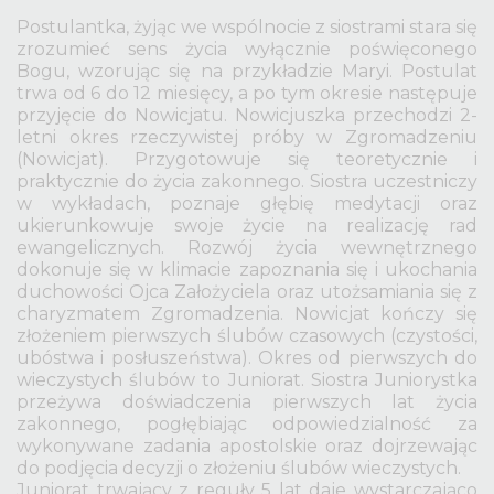
Postulantka, żyjąc we wspólnocie z siostrami stara się
zrozumieć sens życia wyłącznie poświęconego
Bogu, wzorując się na przykładzie Maryi. Postulat
trwa od 6 do 12 miesięcy, a po tym okresie następuje
przyjęcie do Nowicjatu. Nowicjuszka przechodzi 2-
letni okres rzeczywistej próby w Zgromadzeniu
(Nowicjat). Przygotowuje się teoretycznie i
praktycznie do życia zakonnego. Siostra uczestniczy
w wykładach, poznaje głębię medytacji oraz
ukierunkowuje swoje życie na realizację rad
ewangelicznych. Rozwój życia wewnętrznego
dokonuje się w klimacie zapoznania się i ukochania
duchowości Ojca Założyciela oraz utożsamiania się z
charyzmatem Zgromadzenia. Nowicjat kończy się
złożeniem pierwszych ślubów czasowych (czystości,
ubóstwa i posłuszeństwa). Okres od pierwszych do
wieczystych ślubów to Juniorat. Siostra Juniorystka
przeżywa doświadczenia pierwszych lat życia
zakonnego, pogłębiając odpowiedzialność za
wykonywane zadania apostolskie oraz dojrzewając
do podjęcia decyzji o złożeniu ślubów wieczystych.
Juniorat trwający z reguły 5 lat daje wystarczająco