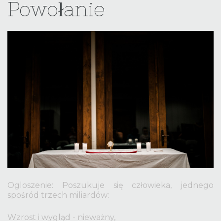
Powołanie
username?
Facebook
Google
Ogloszenie: Poszukuje się człowieka, jednego
spośród trzech miliardów:
Wzrost i wygląd - nieważny,