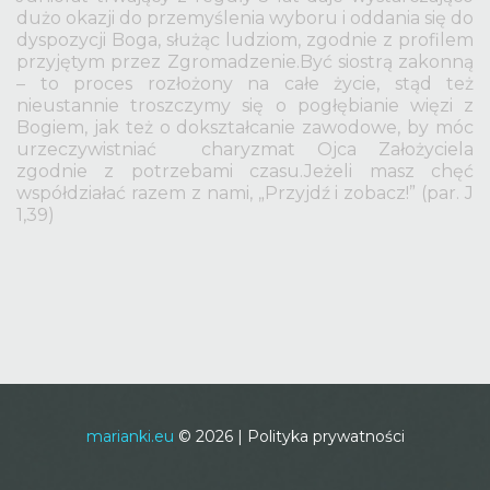
dużo okazji do przemyślenia wyboru i oddania się do
dyspozycji Boga, służąc ludziom, zgodnie z profilem
przyjętym przez Zgromadzenie.Być siostrą zakonną
– to proces rozłożony na całe życie, stąd też
nieustannie troszczymy się o pogłębianie więzi z
Bogiem, jak też o dokształcanie zawodowe, by móc
urzeczywistniać charyzmat Ojca Założyciela
zgodnie z potrzebami czasu.Jeżeli masz chęć
współdziałać razem z nami, „Przyjdź i zobacz!” (par. J
1,39)
marianki.eu
©
2026
Polityka prywatności