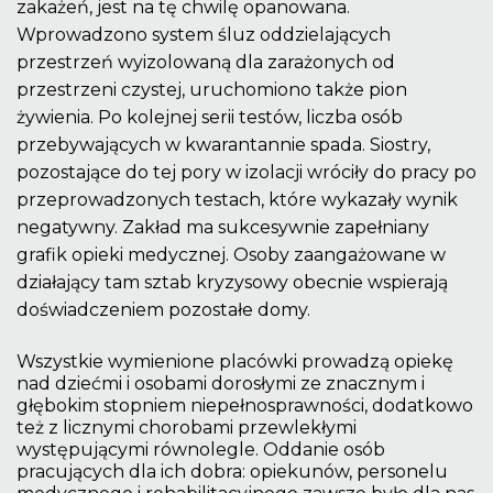
zakażeń, jest na tę chwilę opanowana.
Wprowadzono system śluz oddzielających
przestrzeń wyizolowaną dla zarażonych od
przestrzeni czystej, uruchomiono także pion
żywienia. Po kolejnej serii testów, liczba osób
przebywających w kwarantannie spada. Siostry,
pozostające do tej pory w izolacji wróciły do pracy po
przeprowadzonych testach, które wykazały wynik
negatywny. Zakład ma sukcesywnie zapełniany
grafik opieki medycznej. Osoby zaangażowane w
działający tam sztab kryzysowy obecnie wspierają
doświadczeniem pozostałe domy.
Wszystkie wymienione placówki prowadzą opiekę
nad dziećmi i osobami dorosłymi ze znacznym i
głębokim stopniem niepełnosprawności, dodatkowo
też z licznymi chorobami przewlekłymi
występującymi równolegle. Oddanie osób
pracujących dla ich dobra: opiekunów, personelu