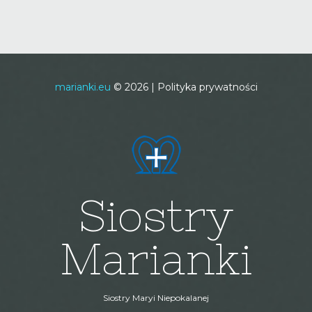
marianki.eu
©
2026
Polityka prywatności
Siostry
Marianki
Siostry Maryi Niepokalanej