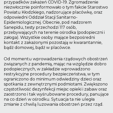
przypadków zakażeń COVID-19. Zgromadzenie
niezwłocznie poinformowało o tym fakcie Starostwo
Powiatu Kłodzkiego, nadzorujące placówkę, oraz
odpowiedni Oddział Stacji Sanitarno-
Epidemiologicznej. Obecnie, pod nadzorem
Sanepidu, testy przechodzi 117 osób,
przebywających na terenie ośrodka (podopieczni i
załoga). Wszystkie osoby mające bezpośredni
kontakt z zakażonymi pozostają w kwarantannie,
bądź domowej, bądź w placówce.
Od momentu wprowadzenia rządowych obostrzeń
związanych z pandemią, mając na względzie dobro
podopiecznych, w zakładzie wprowadzono
restrykcyjne procedury bezpieczeństwa, w tym
ograniczono do minimum odwiedziny dzieci oraz
spotkania z zewnętrznymi podmiotami. Zwiększono
częstotliwość dezynfekcji miejsc opieki i zabaw oraz
zaostrzono i tak wyśrubowane procedury, panujące
na co dzień w ośrodku. Sytuacja ta nie uległa
zmianie z chwilą luzowania obostrzeń przez rząd.