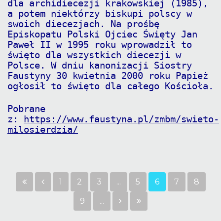
dla archidiecezji krakowskiej (1985),
a potem niektórzy biskupi polscy w
swoich diecezjach. Na prośbę
Episkopatu Polski Ojciec Święty Jan
Paweł II w 1995 roku wprowadził to
święto dla wszystkich diecezji w
Polsce. W dniu kanonizacji Siostry
Faustyny 30 kwietnia 2000 roku Papież
ogłosił to święto dla całego Kościoła.
Pobrane
z:
https://www.faustyna.pl/zmbm/swieto-
milosierdzia/
1
2
3
...
5
6
7
8
9
...